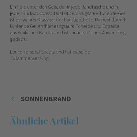
Ein Held unter den Gels, der in jede Handtasche und in
jeden Rucksack passt. Das Leucen Essigsaure Tonerde-Gel
ist ein wahrer Klassiker der Hausapotheke. Das wohltuend
kühlende Gel enthält essigsaure Tonerde und Extrakte
aus Arnika und Kamille und ist zur äusserlichen Anwendung
gedacht.
Leucen ersetzt Euceta und hat dieselbe
Zusammensetzung.
SONNENBRAND
Ähnliche Artikel