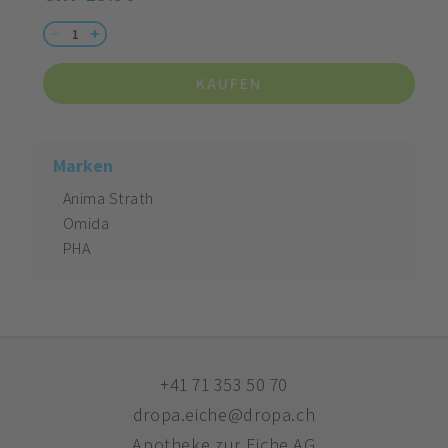
KAUFEN
Marken
Anima Strath
Omida
PHA
+41 71 353 50 70
dropa.eiche@dropa.ch
Apotheke zur Eiche AG