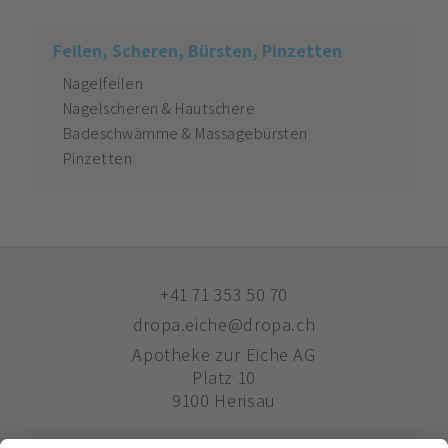
Feilen, Scheren, Bürsten, Pinzetten
Nagelfeilen
Nagelscheren & Hautschere
Badeschwämme & Massagebürsten
Pinzetten
+41 71 353 50 70
dropa.eiche@dropa.ch
Apotheke zur Eiche AG
Platz 10
9100 Herisau