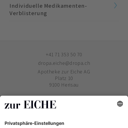
Individuelle Medikamenten-
Verblisterung
+41 71 353 50 70
dropa.eiche@dropa.ch
Apotheke zur Eiche AG
Platz 10
9100 Herisau
ZUR EICHE
WIE BESTELLE ICH?