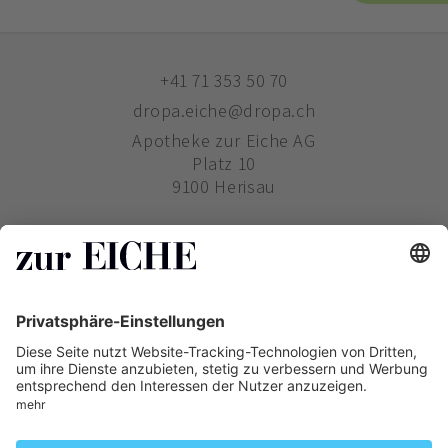
+41 71 353 50 70
dropa.eiche@dropa.ch
Apotheke zur Eiche AG
Platz 10
9100 Herisau
ZUR EICHE
WIE BESTELLE ICH?
PHARMAVERTRIEB