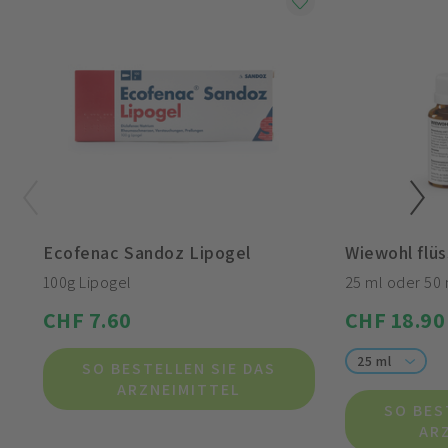
Ecofenac Sandoz Lipogel
Wiewohl flüs
100g Lipogel
25 ml oder 50 
CHF 7.60
CHF 18.90
25 ml
SO BESTELLEN SIE DAS
ARZNEIMITTEL
SO BES
AR