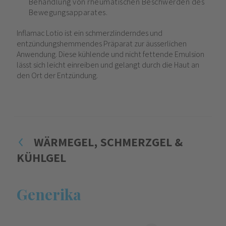
Behandlung von rheumatischen Beschwerden des
Bewegungsapparates.
Inflamac Lotio ist ein schmerzlinderndes und
entzündungshemmendes Präparat zur äusserlichen
Anwendung. Diese kühlende und nicht fettende Emulsion
lässt sich leicht einreiben und gelangt durch die Haut an
den Ort der Entzündung.
WÄRMEGEL, SCHMERZGEL &
KÜHLGEL
Generika