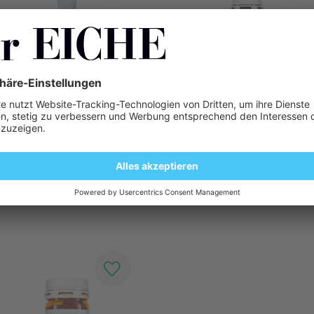
Eiche 1832 Fluris Best
Eiche 1832 Gelenk Kapsel 3fach Wirkung
100 g Salbe
40 Stück Kapseln
CHF 24.80
CHF 35.00