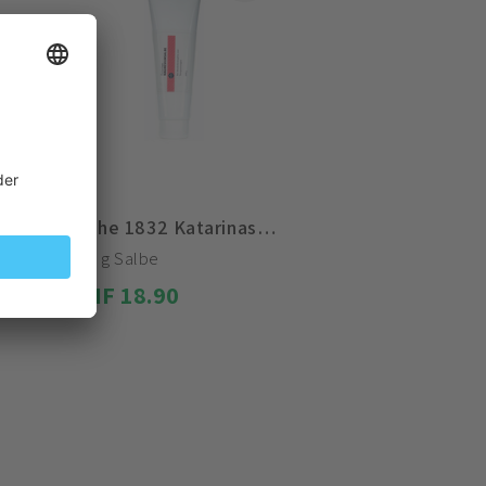
Eiche 1832 Katarinas Magnesium Salbe
100 g Salbe
CHF 18.90