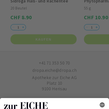
Sidroga Hals- und Rachentee
Phytopharma
20 Beutel
55 g
CHF 8.90
CHF 10.90
KAUFEN
+41 71 353 50 70
dropa.eiche@dropa.ch
Apotheke zur Eiche AG
Platz 10
9100 Herisau
ZUR EICHE