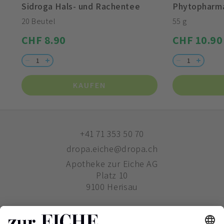
Sidroga Hals- und Rachentee
Phytopharma
20 Beutel
55 g
CHF 8.90
CHF 10.90
KAUFEN
+41 71 353 50 70
dropa.eiche@dropa.ch
Apotheke zur Eiche AG
Platz 10
9100 Herisau
ZUR EICHE