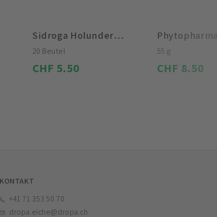
Sidroga Holunderblüten Tee
20 Beutel
55 g
CHF 5.50
CHF 8.50
KONTAKT
+41 71 353 50 70
dropa.eiche@dropa.ch