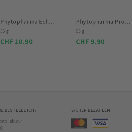
Phytopharma Echinacea Pastillen
Phytopharma Propolis Pastillen
55 g
55 g
CHF 10.90
CHF 9.90
IE BESTELLE ICH?
SICHER BEZAHLEN
stellablauf
AQ