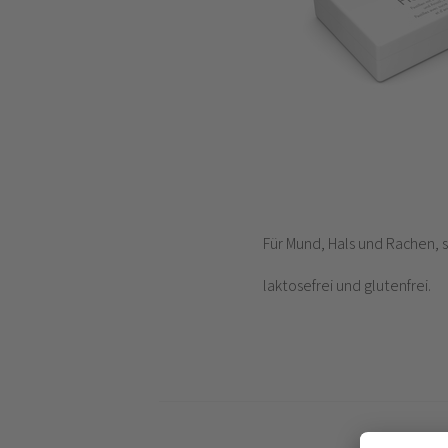
Für Mund, Hals und Rachen, s
laktosefrei und glutenfrei.