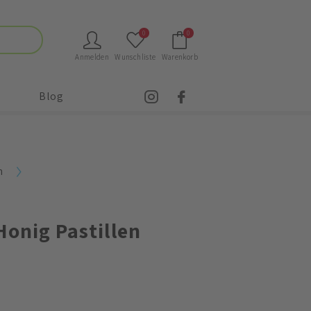
0
0
Anmelden
Wunschliste
Warenkorb
Blog
n
onig Pastillen