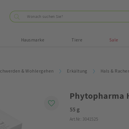
Hausmarke
Tiere
Sale
chwerden & Wohlergehen
Erkältung
Hals & Rache
Phytopharma H
55 g
Art.Nr.:
3041525