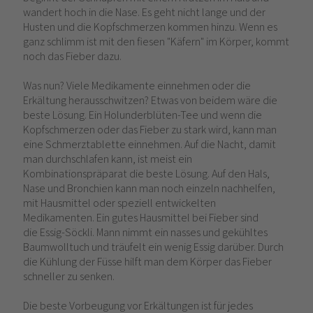
wandert hoch in die Nase. Es geht nicht lange und der
Husten und die Kopfschmerzen kommen hinzu. Wenn es
ganz schlimm ist mit den fiesen "Käfern" im Körper, kommt
noch das Fieber dazu.
Was nun? Viele Medikamente einnehmen oder die
Erkältung herausschwitzen? Etwas von beidem wäre die
beste Lösung. Ein Holunderblüten-Tee und wenn die
Kopfschmerzen oder das Fieber zu stark wird, kann man
eine Schmerztablette einnehmen. Auf die Nacht, damit
man durchschlafen kann, ist meist ein
Kombinationspräparat die beste Lösung. Auf den Hals,
Nase und Bronchien kann man noch einzeln nachhelfen,
mit Hausmittel oder speziell entwickelten
Medikamenten. Ein gutes Hausmittel bei Fieber sind
die Essig-Söckli. Mann nimmt ein nasses und gekühltes
Baumwolltuch und träufelt ein wenig Essig darüber. Durch
die Kühlung der Füsse hilft man dem Körper das Fieber
schneller zu senken.
Die beste Vorbeugung vor Erkältungen ist für jedes