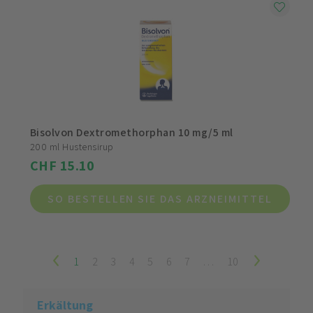
Bisolvon Dextromethorphan 10 mg/5 ml
200 ml Hustensirup
CHF 15.10
SO BESTELLEN SIE DAS ARZNEIMITTEL
1
2
3
4
5
6
7
…
10
Erkältung