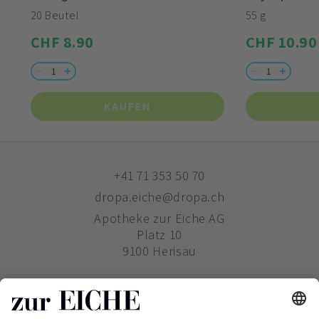
20 Beutel
55 g
CHF 8.90
CHF 10.90
KAUFEN
+41 71 353 50 70
dropa.eiche@dropa.ch
Apotheke zur Eiche AG
Platz 10
9100 Herisau
ZUR EICHE