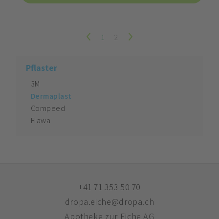
1
2
Pflaster
3M
Dermaplast
Compeed
Flawa
+41 71 353 50 70
dropa.eiche@dropa.ch
Apotheke zur Eiche AG