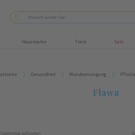
Hausmarke
Tiere
Sale
artseite
Gesundheit
Wundversorgung
Pflast
Flawa
Ergebnisse gefunden
S