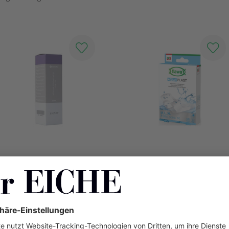
Esenta Pflasterentferner Spray
Flawa Aqua Plast
Pflaster 10 cm x 15 cm
CHF 34.90
CHF 8.20