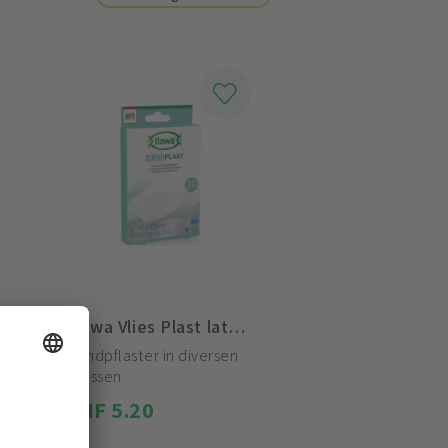
Flawa Vlies Plast latexfrei
Wundpflaster in diversen
Grössen
CHF 5.20