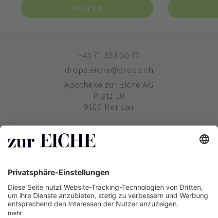
KAUFEN
+41 71 353 50 70
dropa.eiche@dropa.ch
Apotheke zur Eiche AG
Platz 10
9100 Herisau
ZUR EICHE
WIE BESTELLE ICH?
PHARMAVERTRIEB