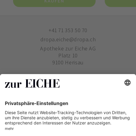
KAUFEN
+41 71 353 50 70
dropa.eiche@dropa.ch
Apotheke zur Eiche AG
Platz 10
9100 Herisau
ZUR EICHE
WIE BESTELLE ICH?
PHARMAVERTRIEB