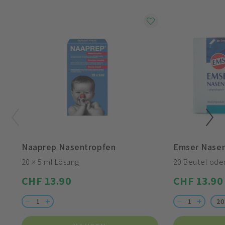
Naaprep Nasentropfen
Emser Nasen
20 × 5 ml Lösung
20 Beutel ode
CHF 13.90
CHF 13.90
20