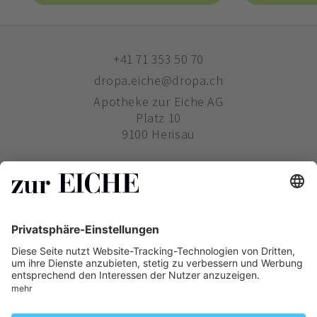
+41 71 353 50 70
dropa.eiche@dropa.ch
Apotheke zur Eiche AG
Platz 10
9100 Herisau
ZUR EICHE
WIE BESTELLE ICH?
PHARMAVERTRIEB