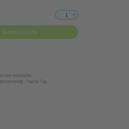
N WARENKORB
t ihre natürliche
eschmeidig - Tag für Tag.