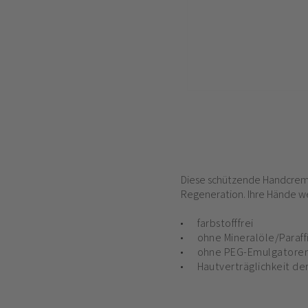
Diese schützende Handcreme 
Regeneration. Ihre Hände we
farbstofffrei
ohne Mineralöle/Paraff
ohne PEG-Emulgatore
Hautverträglichkeit de