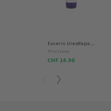
Eucerin UreaRepair Plus Handcreme 5% Urea
75 ml Creme
CHF 14.90