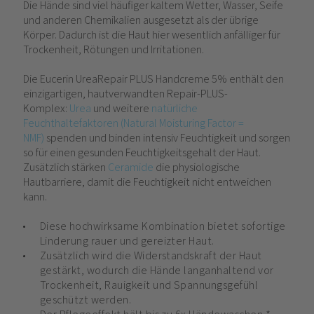
Die Hände sind viel häufiger kaltem Wetter, Wasser, Seife
und anderen Chemikalien ausgesetzt als der übrige
Körper. Dadurch ist die Haut hier wesentlich anfälliger für
Trockenheit, Rötungen und Irritationen.
Die Eucerin UreaRepair PLUS Handcreme 5% enthält den
einzigartigen, hautverwandten Repair-PLUS-
Komplex:
Urea
und weitere
natürliche
Feuchthaltefaktoren (Natural Moisturing Factor =
NMF)
spenden und binden intensiv Feuchtigkeit und sorgen
so für einen gesunden Feuchtigkeitsgehalt der Haut.
Zusätzlich stärken
Ceramide
die physiologische
Hautbarriere, damit die Feuchtigkeit nicht entweichen
kann.
Diese hochwirksame Kombination bietet sofortige
Linderung rauer und gereizter Haut.
Zusätzlich wird die Widerstandskraft der Haut
gestärkt, wodurch die Hände langanhaltend vor
Trockenheit, Rauigkeit und Spannungsgefühl
geschützt werden.