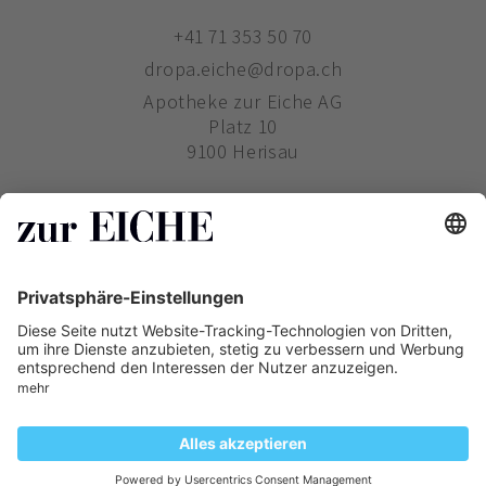
+41 71 353 50 70
dropa.eiche@dropa.ch
Apotheke zur Eiche AG
Platz 10
9100 Herisau
ZUR EICHE
WIE BESTELLE ICH?
PHARMAVERTRIEB
Copyright ©
Zur Eiche
2019