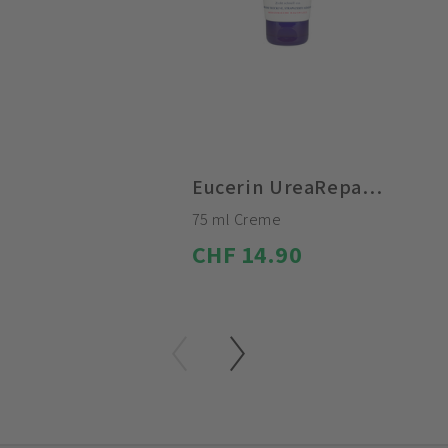
Eucerin UreaRepair Plus Handcreme 5% Urea
75 ml Creme
CHF 14.90