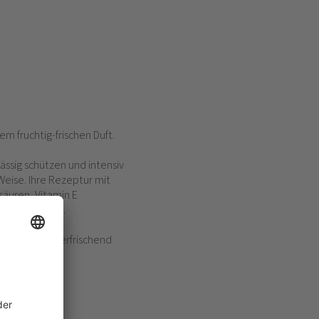
m fruchtig-frischen Duft.
ssig schützen und intensiv
Weise. Ihre Rezeptur mit
äuren, Vitamin E
d geschmeidig.
creme einen erfrischend