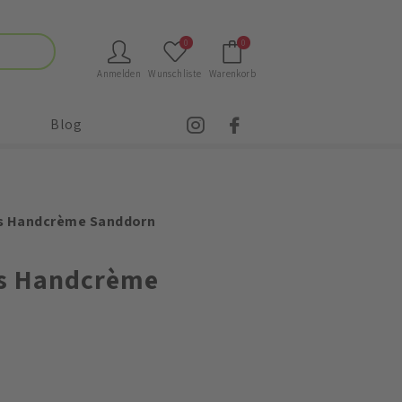
0
0
Anmelden
Wunschliste
Warenkorb
Blog
s Handcrème Sanddorn
ss Handcrème