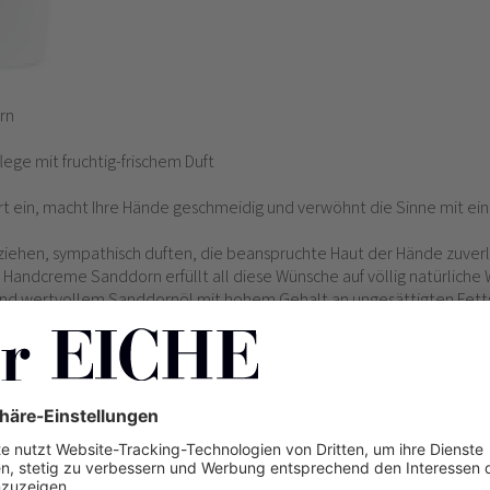
rn
ege mit fruchtig-frischem Duft
ort ein, macht Ihre Hände geschmeidig und verwöhnt die Sinne mit eine
ziehen, sympathisch duften, die beanspruchte Haut der Hände zuverlä
Handcreme Sanddorn erfüllt all diese Wünsche auf völlig natürliche 
 wertvollem Sanddornöl mit hohem Gehalt an ungesättigten Fetts
den Fett- und Feuchtigkeitshaushalt der Haut und pflegt sie weich un
rischer Öle von Orange, Mandarine und Grapefruit verleiht der Hand