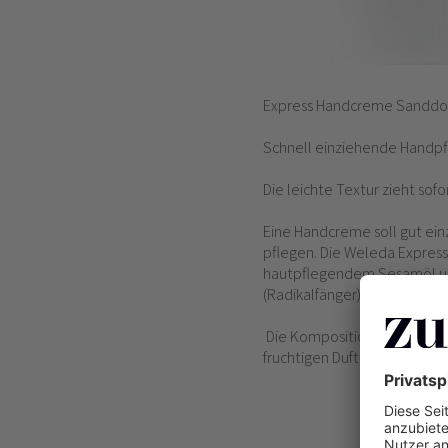
Express Handcreme Sanddo
Schnell einziehende Handpfl
Die leichte Textur zieht sof
Eine Handcreme soll gut ein
pflegen. Die Weleda Express 
hautpflegendem Sesamöl und
(Radikalfänger) unterstützt 
Die Komposition echter äthe
fruchtigen Duft.