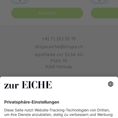
KAUFEN
+41 71 353 50 70
dropa.eiche@dropa.ch
Apotheke zur Eiche AG
Platz 10
9100 Herisau
ZUR EICHE
WIE BESTELLE ICH?
PHARMAVERTRIEB