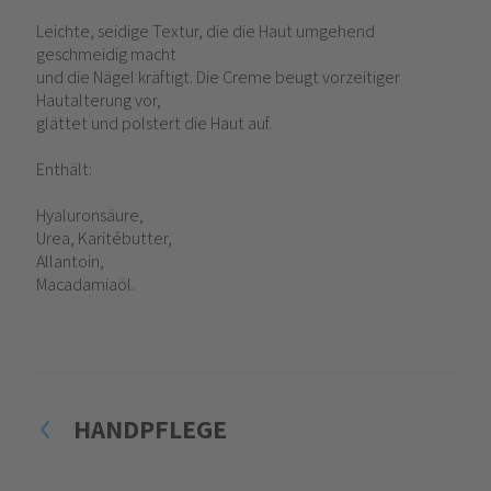
Leichte, seidige Textur, die die Haut umgehend
geschmeidig macht
und die Nägel kräftigt. Die Creme beugt vorzeitiger
Hautalterung vor,
glättet und polstert die Haut auf.
Enthält:
Hyaluronsäure,
Urea, Karitébutter,
Allantoin,
Macadamiaöl.
HANDPFLEGE