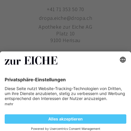
+41 71 353 50 70
dropa.eiche@dropa.ch
Apotheke zur Eiche AG
Platz 10
9100 Herisau
ZUR EICHE
WIE BESTELLE ICH?
PHARMAVERTRIEB
Copyright ©
Zur Eiche
2019