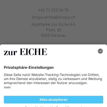
+41 71 353 50 70
dropa.eiche@dropa.ch
Apotheke zur Eiche AG
Platz 10
9100 Herisau
ZUR EICHE
WIE BESTELLE ICH?
PHARMAVERTRIEB
Copyright ©
Zur Eiche
2019