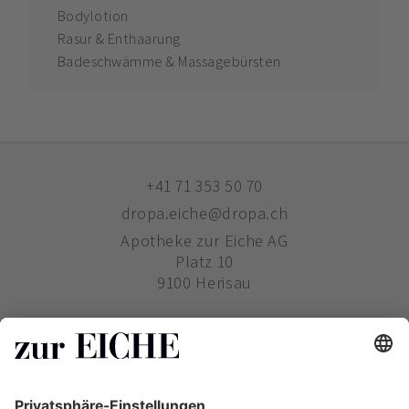
Bodylotion
Rasur & Enthaarung
Badeschwämme & Massagebürsten
+41 71 353 50 70
dropa.eiche@dropa.ch
Apotheke zur Eiche AG
Platz 10
9100 Herisau
ZUR EICHE
WIE BESTELLE ICH?