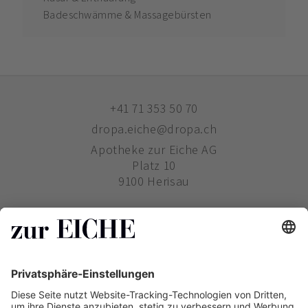
Badeschwämme & Massagebürsten
+41 71 353 50 70
dropa.eiche@dropa.ch
Apotheke zur Eiche AG
Platz 10
9100 Herisau
ZUR EICHE
WIE BESTELLE ICH?
PHARMAVERTRIEB