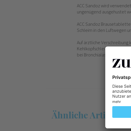
ACC Sandoz wird verwendet 
ungenügend ausgehustet wer
ACC Sandoz Brausetabletten e
Schleim in den Luftwegen un
Auf ärztliche Verschreibung
Kehlkopfschleimhaut (Laryng
bei Bronchialasthma sowie a
Ähnliche Artikel