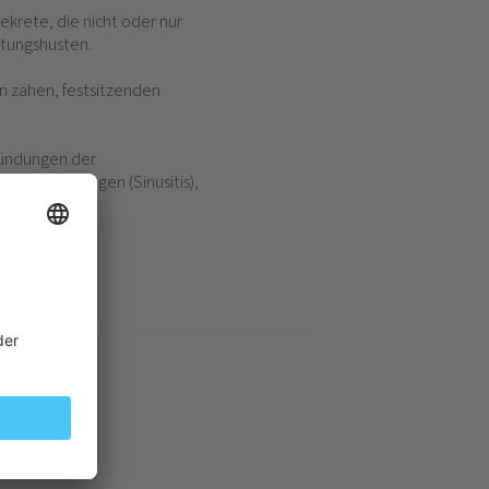
krete, die nicht oder nur
tungshusten.
en zähen, festsitzenden
tzündungen der
lenentzündungen (Sinusitis),
et werden.