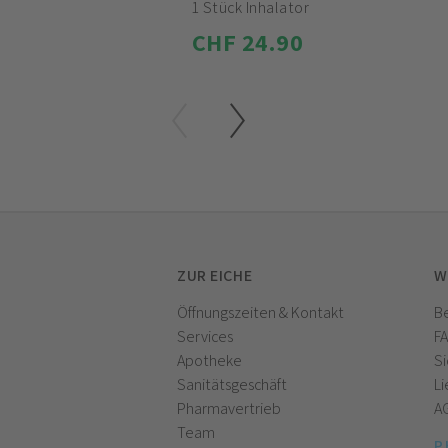
1 Stück Inhalator
CHF 24.90
ZUR EICHE
W
Öffnungszeiten & Kontakt
Be
Services
F
Apotheke
Si
Sanitätsgeschäft
Li
Pharmavertrieb
A
Team
P