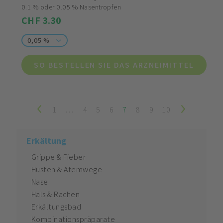
0.1 % oder 0.05 % Nasentropfen
CHF 3.30
0,05 %
SO BESTELLEN SIE DAS ARZNEIMITTEL
1
…
4
5
6
7
8
9
10
Erkältung
Grippe & Fieber
Husten & Atemwege
Nase
Hals & Rachen
Erkältungsbad
Kombinationspräparate