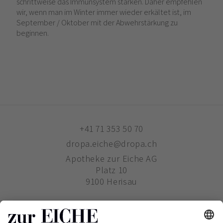
schrittweise das Immunsystem stärken. Daher empfehlen
wir, wenn man im Winter immer wieder erkältet ist, im
September / Oktober mit der Abwehrstärkung zu
beginnen.
+41 71 353 50 70
dropa.eiche@dropa.ch
Apotheke zur Eiche AG
Platz 10
9100 Herisau
ZUR EICHE