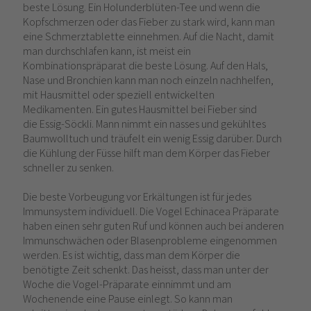
beste Lösung. Ein Holunderblüten-Tee und wenn die
Kopfschmerzen oder das Fieber zu stark wird, kann man
eine Schmerztablette einnehmen. Auf die Nacht, damit
man durchschlafen kann, ist meist ein
Kombinationspräparat die beste Lösung. Auf den Hals,
Nase und Bronchien kann man noch einzeln nachhelfen,
mit Hausmittel oder speziell entwickelten
Medikamenten. Ein gutes Hausmittel bei Fieber sind
die Essig-Söckli. Mann nimmt ein nasses und gekühltes
Baumwolltuch und träufelt ein wenig Essig darüber. Durch
die Kühlung der Füsse hilft man dem Körper das Fieber
schneller zu senken.
Die beste Vorbeugung vor Erkältungen ist für jedes
Immunsystem individuell. Die Vogel Echinacea Präparate
haben einen sehr guten Ruf und können auch bei anderen
Immunschwächen oder Blasenprobleme eingenommen
werden. Es ist wichtig, dass man dem Körper die
benötigte Zeit schenkt. Das heisst, dass man unter der
Woche die Vogel-Präparate einnimmt und am
Wochenende eine Pause einlegt. So kann man