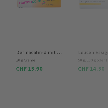
Dermacalm-d mit Dexpanthenol
20 g Creme
50 g, 100 g oder 
CHF 15.90
CHF 14.50