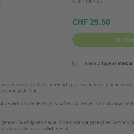
Art.Nr.:
1099108
CHF 29.50
IN DE
Innert 2 Tagen lieferbar
in der Rezeptur enthaltenen Feuchtigkeitsspender regenerieren die
versorgung der Haut.
 und weichmachenden Eigenschaften von Avène Thermalwasser verleih
igenden Feuchtigkeitsmaske ist besonders angezeigt bei Sonnenbra
 glanzloser oder empfindlicher Haut.