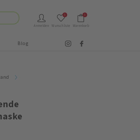
0
0
Anmelden
Wunschliste
Warenkorb
Blog
rand
ende
maske