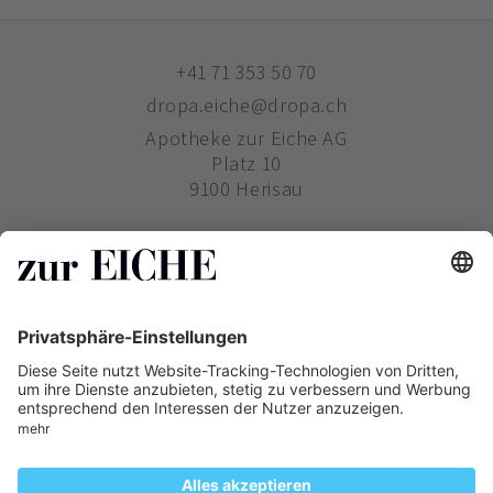
+41 71 353 50 70
dropa.eiche@dropa.ch
Apotheke zur Eiche AG
Platz 10
9100 Herisau
ZUR EICHE
WIE BESTELLE ICH?
PHARMAVERTRIEB