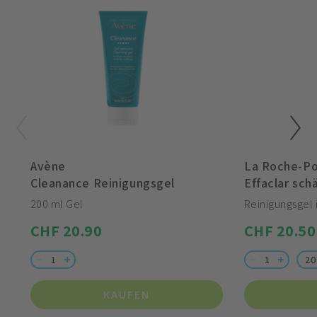
Avène
La Roche-P
Cleanance Reinigungsgel
Effaclar schäu
200 ml Gel
Reinigungsgel 
CHF 20.90
CHF 20.50
20
KAUFEN