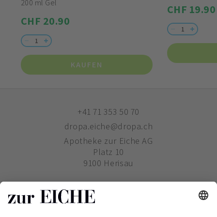
200 ml Gel
CHF 19.90
CHF 20.90
KAUFEN
+41 71 353 50 70
dropa.eiche@dropa.ch
Apotheke zur Eiche AG
Platz 10
9100 Herisau
ZUR EICHE
WIE BESTELLE ICH?