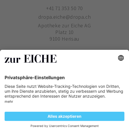
+41 71 353 50 70
dropa.eiche@dropa.ch
Apotheke zur Eiche AG
Platz 10
9100 Herisau
ZUR EICHE
WIE BESTELLE ICH?
PHARMAVERTRIEB
Copyright ©
Zur Eiche
2019