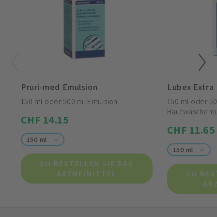
Pruri-med Emulsion
Lubex Extra 
150 ml oder 500 ml Emulsion
150 ml oder 5
Hautwaschemu
CHF 14.15
CHF 11.65
150 ml
150 ml
SO BESTELLEN SIE DAS
ARZNEIMITTEL
SO BES
AR