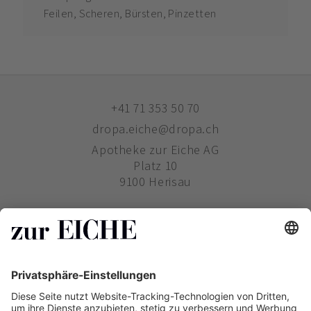
Feilen, Scheren, Bürsten, Pinzetten
+41 71 353 50 70
dropa.eiche@dropa.ch
Apotheke zur Eiche AG
Platz 10
9100 Herisau
ZUR EICHE
WIE BESTELLE ICH?
PHARMAVERTRIEB