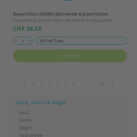
Bepanthen DERMA Nährende Körperlotion
Körperlotion 200 ml Tube oder 400 ml Pumpspender
CHF 26.15
200 ml Tube
KAUFEN
1
2
3
4
5
6
7
…
14
Haut, Haare & Nägel
Haut
Haare
Nägel
Haarpflege