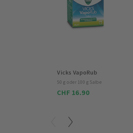
Vicks VapoRub
50 g oder 100 g Salbe
CHF 16.90