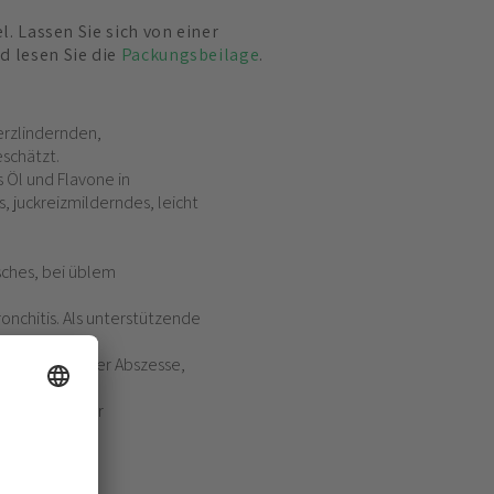
el. Lassen Sie sich von einer
d lesen Sie die
Packungsbeilage
.
erzlindernden,
schätzt.
 Öl und Flavone in
 juckreizmilderndes, leicht
sches, bei üblem
nchitis. Als unterstützende
andlung offener Abszesse,
lekzemen) oder