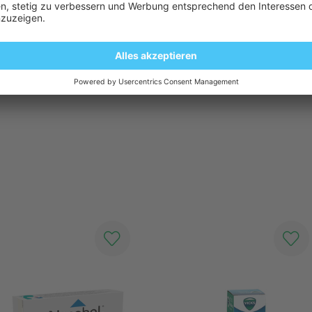
: Bei Entzündungen der Mundschleimhaut, des Zahnfleisches, Parado