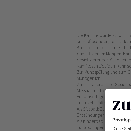
Die Kamille wurde schon im
krampflösenden, leicht des
Kamillosan Liquidum enthäl
quantifizierten Mengen. Kam
desinfizierendes Mittel mit
Kamillosan Liquidum kann 
Zur Mundspülung und zum Gu
Mundgeruch.
Zum Inhalieren und Gesicht
Massnahme bei unreiner Haut,
Für Umschläge, Waschungen,
Furunkeln, infizierten Wund
Als Sitzbad: Zur Linderung
Entzündungen im Bereich d
Als Kinderbad: Bei entzündl
Für Spülungen: Bei entzünd