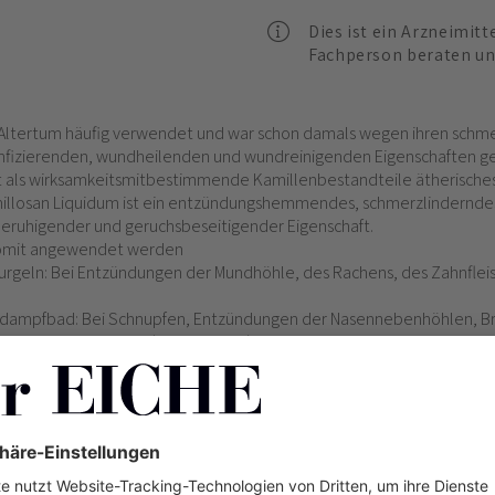
Dies ist ein Arzneimitt
Fachperson beraten un
 Altertum häufig verwendet und war schon damals wegen ihren schm
infizierenden, wundheilenden und wundreinigenden Eigenschaften ge
t als wirksamkeitsmitbestimmende Kamillenbestandteile ätherisches
illosan Liquidum ist ein entzündungshemmendes, schmerzlinderndes,
 beruhigender und geruchsbeseitigender Eigenschaft.
somit angewendet werden
rgeln: Bei Entzündungen der Mundhöhle, des Rachens, des Zahnflei
sdampfbad: Bei Schnupfen, Entzündungen der Nasennebenhöhlen, Bro
 Pusteln, Mitessern (Akne vulgaris).
 Teil- und Ganzbäder: Bei Juckreiz, Hautentzündungen, zur Nachbeh
en, bei Verbrennungen ersten Grades.
 der Beschwerden bei Hämorrhoiden, Juckreiz bei Ekzemen (auch Ana
es Darmausgangs.
ichen Hauterscheinungen.
lichen Erkrankungen der weiblichen Geschlechtsorgane.