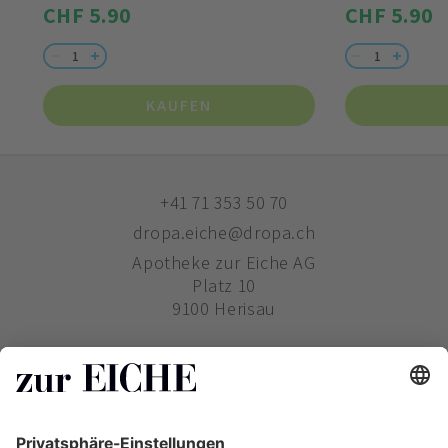
CHF 5.90
CHF 5.90
KAUFEN
+41 71 353 50 70
dropa.eiche@dropa.ch
Apotheke zur Eiche AG
Platz 10
9100 Herisau
ZUR EICHE
WIE BESTELLE ICH?