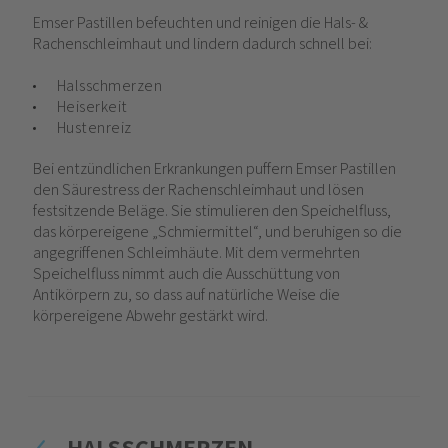
Emser Pastillen befeuchten und reinigen die Hals- &
Rachenschleimhaut und lindern dadurch schnell bei:
Halsschmerzen
Heiserkeit
Hustenreiz
Bei entzündlichen Erkrankungen puffern Emser Pastillen
den Säurestress der Rachenschleimhaut und lösen
festsitzende Beläge. Sie stimulieren den Speichelfluss,
das körpereigene „Schmiermittel“, und beruhigen so die
angegriffenen Schleimhäute. Mit dem vermehrten
Speichelfluss nimmt auch die Ausschüttung von
Antikörpern zu, so dass auf natürliche Weise die
körpereigene Abwehr gestärkt wird.
HALSSCHMERZEN