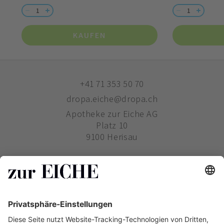
KAUFEN
+41 71 353 50 70
dropa.eiche@dropa.ch
Apotheke zur Eiche AG
Platz 10
9100 Herisau
ZUR EICHE
WIE BESTELLE ICH?
PHARMAVERTRIEB