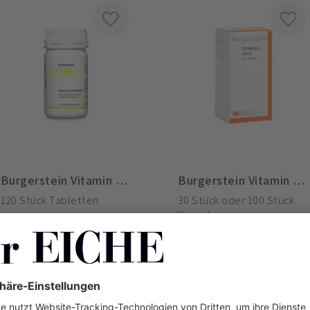
Burgerstein Vitamin C-Komplex
Burgerstein Vitamin C retard
120 Stück Tabletten
30 Stück oder 100 Stück
Kapseln
CHF 29.90
CHF 14.50