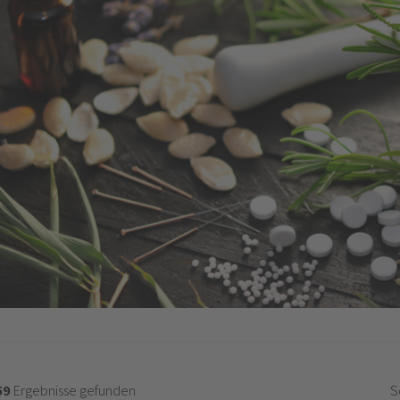
59
Ergebnisse gefunden
S