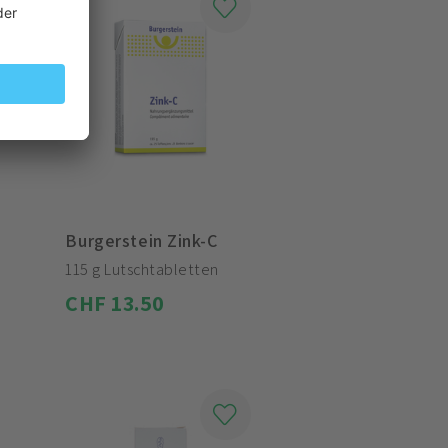
Burgerstein Zink-C
115 g Lutschtabletten
CHF 13.50