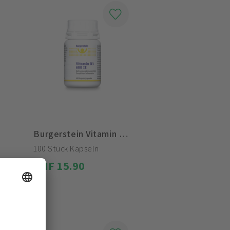
Burgerstein Vitamin D3 600 IE
100 Stück Kapseln
CHF 15.90