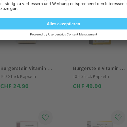
Burgerstein Vitamin E 100 I.E.
Burgerstein Vitamin E 400 I.E.
100 Stück Kapseln
100 Stück Kapseln
CHF 24.90
CHF 49.90