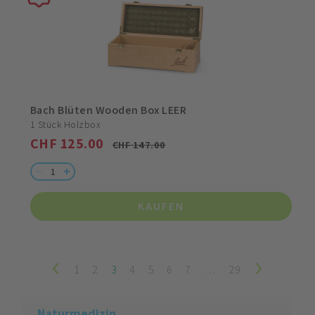
Bach Blüten Wooden Box LEER
1 Stück Holzbox
CHF 125.00
CHF 147.00
KAUFEN
1
2
3
4
5
6
7
…
29
Naturmedizin