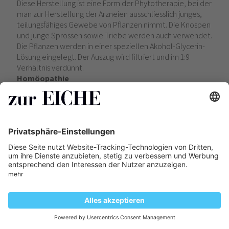
Diese Herstellung ist eine Form der Phytotherapie, bei der
man zur Herstellung der Arzneien ausschliesslich junges,
teilungsfähiges Gewebe von Pflanzen nimmt. Die Knospen
und junge Sprossen sowie Triebe werden auch verwendet.
Die Pflanzen werden in einer speziellen Akohol-Glycerin-
Lösung eingelegt. Der Auszug wird filtriert und im 1:9
Verhältnis verdünnt.
Homöopathie
Bei der Homöopathie versucht man Gleiches mit
Gleichem zu heilen. Wenn man zum Beispiel ein
Bienenstich hat, dann verwendet
man Apis mellificata (Bienengift), um die Symptome eines
Stiches zu lindern. Es ist aber wichtig, dass man eine
Anamnese durchführt, damit man das richtige Mittel für
den entsprechenden Patienten auswählt. Die
Potenzierung der Mittel, verstärkt die Wirkung oder die
Information. Giftige Substanzen werden ungiftig und
wirksam als homöopathisches Mittel.
Isotherapie
Diese Therapieform bezieht sich auf die Behandlung mit
körpereigenen Stoffen. Damit der Feind zum Freund wird.
Durch die Einnahme dieser Stoffe führt man pathogene