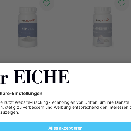
Kingnature MSM Vida Kapseln
Kingnature Magnesium Vida Kapseln
60 Kapseln
60 Stück
CHF 36.90
CHF 22.50