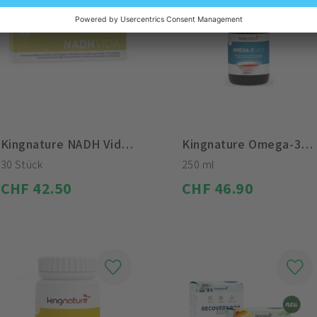
Kingnature NADH Vida Lutschtablette
Kingnature Omega-3 VIDA Lösung
30 Stück
250 ml
CHF 42.50
CHF 46.90