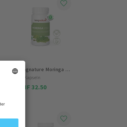
Kingnature Moringa Vida Kapseln
72 Kapseln
CHF 32.50