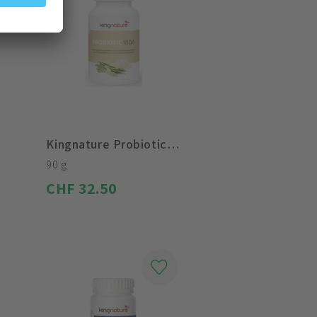
Kingnature Probiotic Vida Pulver
90 g
CHF 32.50