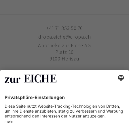
+41 71 353 50 70
dropa.eiche@dropa.ch
Apotheke zur Eiche AG
Platz 10
9100 Herisau
ZUR EICHE
WIE BESTELLE ICH?
PHARMAVERTRIEB