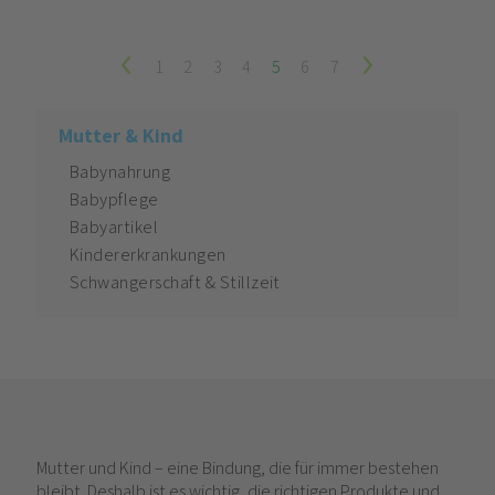
1
2
3
4
5
6
7
Mutter & Kind
Babynahrung
Babypflege
Babyartikel
Kindererkrankungen
Schwangerschaft & Stillzeit
Mutter und Kind – eine Bindung, die für immer bestehen
bleibt. Deshalb ist es wichtig, die richtigen Produkte und