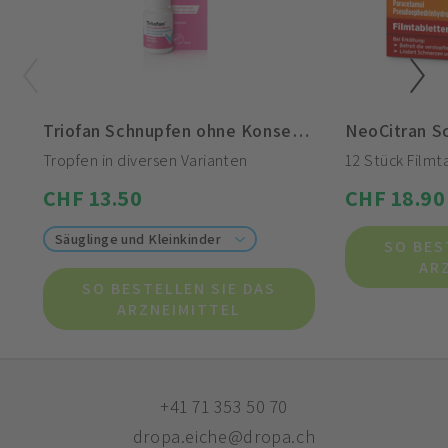
Triofan Schnupfen ohne Konservierungsmittel Dosierspray
NeoCitran S
Tropfen in diversen Varianten
12 Stück Filmt
CHF 13.50
CHF 18.90
Säuglinge und Kleinkinder
SO BES
AR
SO BESTELLEN SIE DAS
ARZNEIMITTEL
+41 71 353 50 70
dropa.eiche@dropa.ch