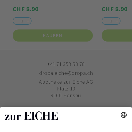
CHF 8.90
CHF 8.90
KAUFEN
+41 71 353 50 70
dropa.eiche@dropa.ch
Apotheke zur Eiche AG
Platz 10
9100 Herisau
ZUR EICHE
WIE BESTELLE ICH?