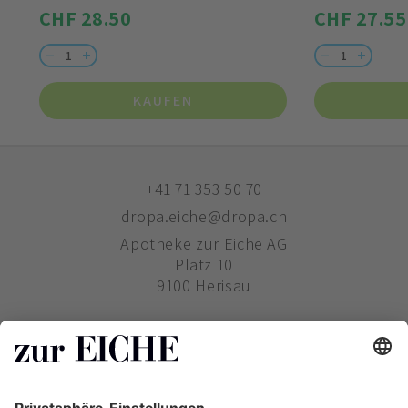
CHF 28.50
CHF 27.55
KAUFEN
+41 71 353 50 70
dropa.eiche@dropa.ch
Apotheke zur Eiche AG
Platz 10
9100 Herisau
ZUR EICHE
WIE BESTELLE ICH?