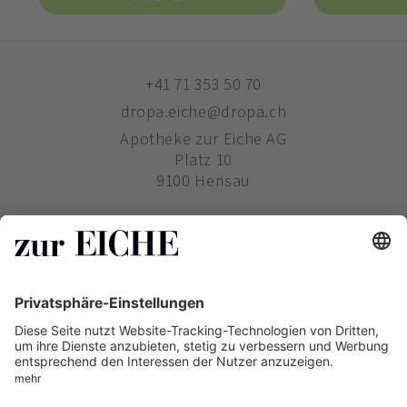
+41 71 353 50 70
dropa.eiche@dropa.ch
Apotheke zur Eiche AG
Platz 10
9100 Herisau
ZUR EICHE
WIE BESTELLE ICH?
PHARMAVERTRIEB