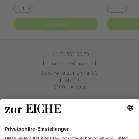
KAUFEN
+41 71 353 50 70
dropa.eiche@dropa.ch
Apotheke zur Eiche AG
Platz 10
9100 Herisau
ZUR EICHE
WIE BESTELLE ICH?
PHARMAVERTRIEB