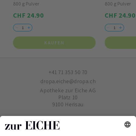
800 g Pulver
800 g Pulver
CHF 24.90
CHF 24.90
KAUFEN
+41 71 353 50 70
dropa.eiche@dropa.ch
Apotheke zur Eiche AG
Platz 10
9100 Herisau
ZUR EICHE
WIE BESTELLE ICH?