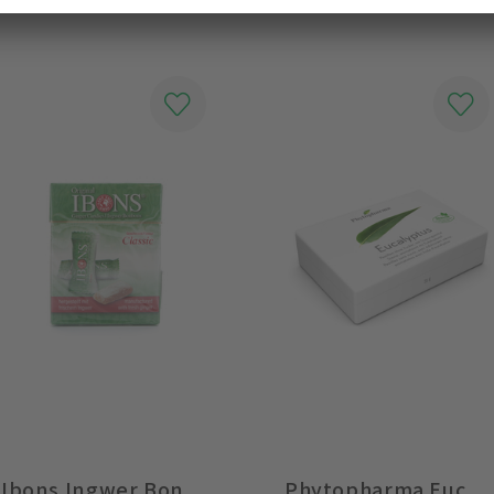
Ibons Ingwer Bonbon Classic Box
Phytopharma Eucalyptus Pastillen