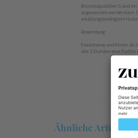
Bronchialpastillen S sind ei
angewendet werden kann. Di
erkältungsbedingtem Husten
Anwendung:
Erwachsene und Kinder ab 2
alle 2 Stunden eine Pastill
Ähnliche Artikel