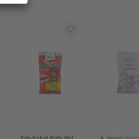
Em-Eukal Kids Wildkirsche zuckerfrei