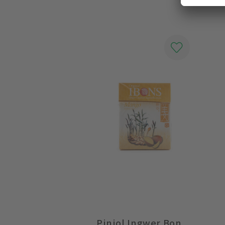
Piniol Ingwer Bonbons Mango Box