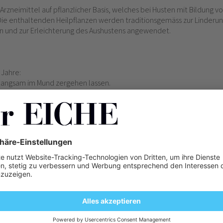
n Arzneimittel auf pflanzlicher Basis, welches bei Husten mit Bildung
e enthaltenden Heilpflanzen werden traditionsgemäss zur Linderu
 und zur Erleichterung des Aushustens angewendet.
 Jahre:
e langsam im Mund zergehen lassen.