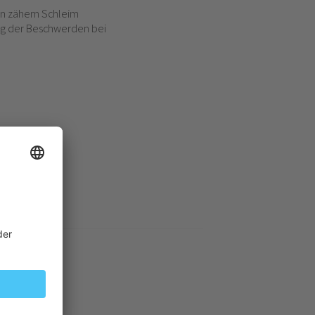
 von zähem Schleim
ng der Beschwerden bei