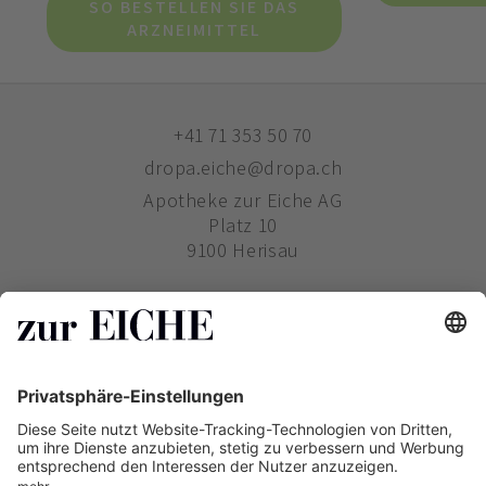
SO BESTELLEN SIE DAS
ARZNEIMITTEL
+41 71 353 50 70
dropa.eiche@dropa.ch
Apotheke zur Eiche AG
Platz 10
9100 Herisau
ZUR EICHE
WIE BESTELLE ICH?
PHARMAVERTRIEB