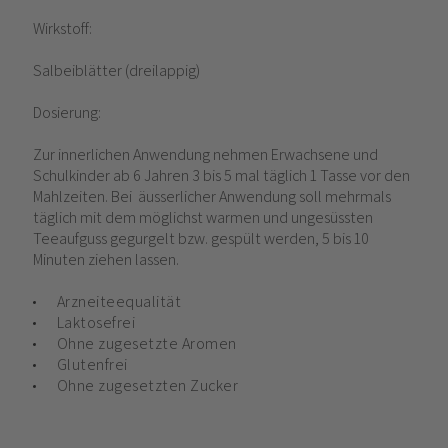
Wirkstoff:
Salbeiblätter (dreilappig)
Dosierung:
Zur innerlichen Anwendung nehmen Erwachsene und
Schulkinder ab 6 Jahren 3 bis 5 mal täglich 1 Tasse vor den
Mahlzeiten. Bei äusserlicher Anwendung soll mehrmals
täglich mit dem möglichst warmen und ungesüssten
Teeaufguss gegurgelt bzw. gespült werden, 5 bis 10
Minuten ziehen lassen.
Arzneiteequalität
Laktosefrei
Ohne zugesetzte Aromen
Glutenfrei
Ohne zugesetzten Zucker