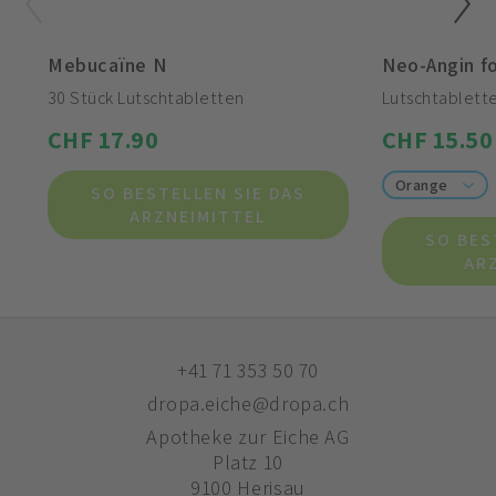
Mebucaïne N
Neo-Angin f
30 Stück Lutschtabletten
Lutschtablett
CHF 17.90
CHF 15.50
Orange
SO BESTELLEN SIE DAS
ARZNEIMITTEL
SO BES
AR
+41 71 353 50 70
dropa.eiche@dropa.ch
Apotheke zur Eiche AG
Platz 10
9100 Herisau