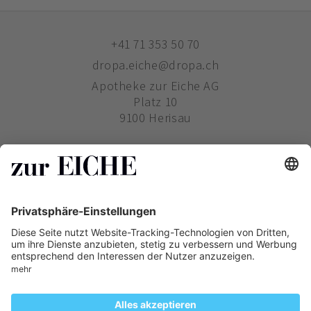
+41 71 353 50 70
dropa.eiche@dropa.ch
Apotheke zur Eiche AG
Platz 10
9100 Herisau
ZUR EICHE
WIE BESTELLE ICH?
PHARMAVERTRIEB