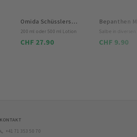
Omida Schüsslersalz Nr. 1 Calcium fluoratum + Nr. 11 Silicea
200 ml oder 500 ml Lotion
Salbe in diversen
CHF 27.90
CHF 9.90
KONTAKT
+41 71 353 50 70