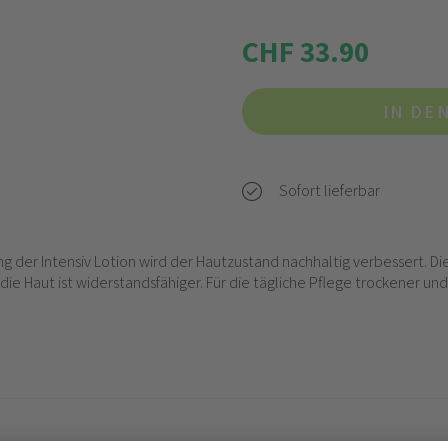
CHF 33.90
IN DE
Sofort lieferbar
der Intensiv Lotion wird der Hautzustand nachhaltig verbessert. Die
die Haut ist widerstandsfähiger. Für die tägliche Pflege trockener und